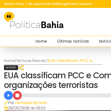
Sexta-feira, 7 de agosto de 2026
Legal
Fale Conosco
Home
Últimas notícias
Notíci
EUA classificam PCC e
Home
/
Notícias
/
Mundo
/
Comando Vermelho como
MUNDO
organizações terroristas
EUA classificam PCC e C
organizações terroristas
Por
Henrique Spínola
29/05/2026 às 06:23