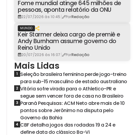
Fome mundial atinge 645 milhões de
pessoas, aponta relatório da ONU
|
22/07/2026 às 10:45
Por
Redação
MUNDO
Keir Starmer deixa cargo de premiê e
Andy Burnham assume governo do
Reino Unido
|
20/07/2026 às 16:07
Por
Redação
Mais Lidas
Seleção brasileira feminina perde jogo-treino
1
para sub-15 masculino de estado australiano
Vitória sofre virada para o Athletico-PR e
2
segue sem vencer fora de casa no Brasileiro
Paraná Pesquisas: ACM Neto abre mais de 10
3
pontos sobre Jerônimo na disputa pelo
Governo da Bahia
CBF detalha jogos das rodadas 19 a 24 e
4
define data do clássico Ba-Vi