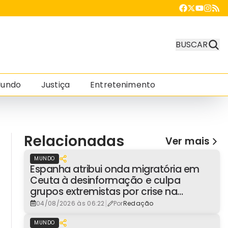
BUSCAR
undo
Justiça
Entretenimento
Relacionadas
Ver mais
MUNDO
Espanha atribui onda migratória em
Ceuta à desinformação e culpa
grupos extremistas por crise na
fronteira
|
04/08/2026 às 06:22
Por
Redação
MUNDO