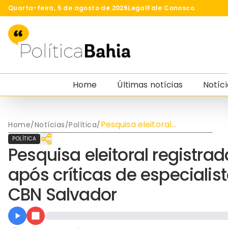
Quarta-feira, 5 de agosto de 2026
Legal
Fale Conosco
Home
Últimas notícias
Notíci
Pesquisa eleitoral
Home
/
Notícias
/
Política
/
registrada no TSE gera
POLÍTICA
polêmica após críticas de
Pesquisa eleitoral registra
especialistas durante
programa da CBN Salvador
após críticas de especiali
CBN Salvador