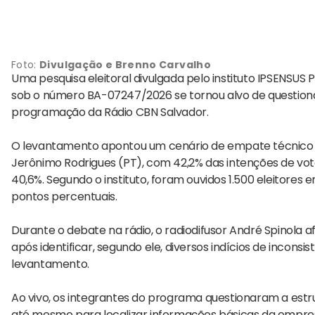
Foto:
Divulgação e Brenno Carvalho
Uma pesquisa eleitoral divulgada pelo instituto IPSENSUS P
sob o número BA-07247/2026 se tornou alvo de questiona
programação da Rádio CBN Salvador.
O levantamento apontou um cenário de empate técnico n
Jerônimo Rodrigues (PT), com 42,2% das intenções de voto
40,6%. Segundo o instituto, foram ouvidos 1.500 eleitores 
pontos percentuais.
Durante o debate na rádio, o radiodifusor André Spinola 
após identificar, segundo ele, diversos indícios de incon
levantamento.
Ao vivo, os integrantes do programa questionaram a estru
até mesmo para localizar informações básicas da empre