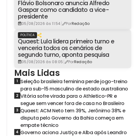
Flávio Bolsonaro anuncia Alfredo
Gaspar como candidato a vice-
presidente
|
05/08/2026 às 11:54
Por
Redação
POLÍTICA
Quaest: Lula lidera primeiro turno e
venceria todos os cenários de
segundo turno, aponta pesquisa
|
05/08/2026 às 08:05
Por
Redação
Mais Lidas
Seleção brasileira feminina perde jogo-treino
1
para sub-15 masculino de estado australiano
Vitória sofre virada para o Athletico-PR e
2
segue sem vencer fora de casa no Brasileiro
Quaest: ACM Neto tem 39%, Jerônimo 38% e
3
disputa pelo Governo da Bahia começa em
empate técnico
Governo aciona Justiça e Alba após Leandro
4