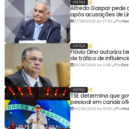
JUSTIÇA
Alfredo Gaspar pede 
após acusações de Li
|
07/08/2026 às 07:52
Por
Re
JUSTIÇA
Flávio Dino autoriza t
de tráfico de influênci
|
04/08/2026 às 11:48
Por
Red
JUSTIÇA
TSE determina que go
pessoal em canais ofi
|
04/08/2026 às 10:56
Por
Re