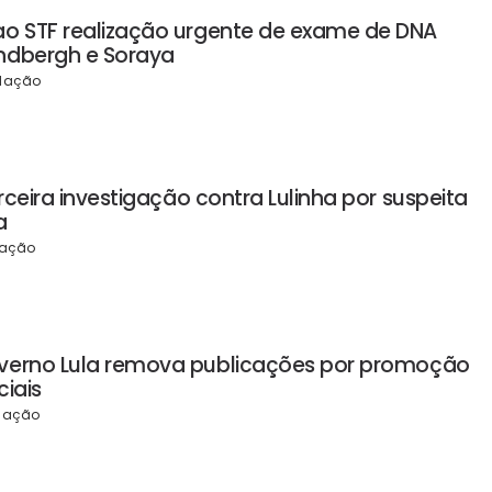
ao STF realização urgente de exame de DNA
ndbergh e Soraya
dação
erceira investigação contra Lulinha por suspeita
a
ação
verno Lula remova publicações por promoção
ciais
dação