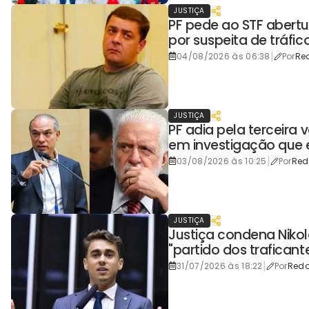
JUSTIÇA
PF pede ao STF abertur
por suspeita de tráfic
|
04/08/2026 às 06:38
Por
Re
JUSTIÇA
PF adia pela terceira
em investigação que
|
03/08/2026 às 10:25
Por
Re
JUSTIÇA
Justiça condena Nikol
"partido dos traficant
|
31/07/2026 às 18:22
Por
Red