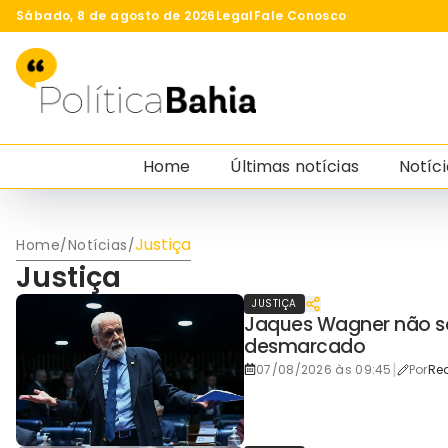
Sábado, 8 de agosto de 2026
Legal
Fale Conosco
Home
Últimas notícias
Notíci
Justiça
Home
/
Notícias
/
Justiça
JUSTIÇA
Jaques Wagner não se
desmarcado
|
07/08/2026 às 09:45
Por
Re