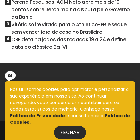
Paraná Pesquisas: ACM Neto abre mais de 10
2
pontos sobre Jerônimo na disputa pelo Governo
da Bahia
Vitória sofre virada para o Athletico-PR e segue
3
sem vencer fora de casa no Brasileiro
CBF detalha jogos das rodadas 19 a 24 e define
4
data do clássico Ba-Vi
Nós utilizamos cookies para aprimorar e personalizar a
sua experiência em nosso site. Ao continuar
Informação com imparcialidade
navegando, você concorda em contribuir para os
SIGA
dados estatísticos de melhoria. Conheça nossa
Política de Privacidade
e consulte nossa
Política de
Cookies.
Legal
FECHAR
Fale Conosco
Design by
NVGO