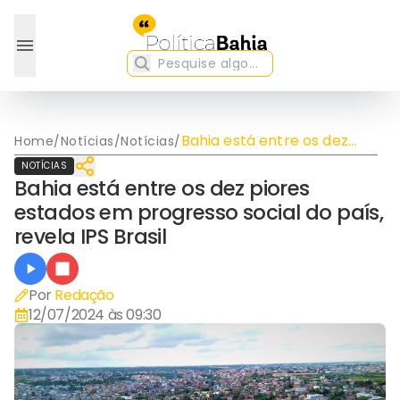
Bahia está entre os dez
Home
/
Notícias
/
Notícias
/
piores estados em
NOTÍCIAS
progresso social do país,
Bahia está entre os dez piores
revela IPS Brasil
estados em progresso social do país,
revela IPS Brasil
Por
Redação
12/07/2024 às 09:30