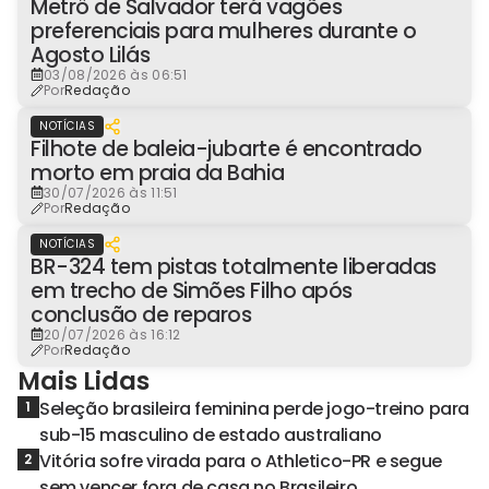
Metrô de Salvador terá vagões
preferenciais para mulheres durante o
Agosto Lilás
03/08/2026 às 06:51
Por
Redação
NOTÍCIAS
Filhote de baleia-jubarte é encontrado
morto em praia da Bahia
30/07/2026 às 11:51
Por
Redação
NOTÍCIAS
BR-324 tem pistas totalmente liberadas
em trecho de Simões Filho após
conclusão de reparos
20/07/2026 às 16:12
Por
Redação
Mais Lidas
Seleção brasileira feminina perde jogo-treino para
1
sub-15 masculino de estado australiano
Vitória sofre virada para o Athletico-PR e segue
2
sem vencer fora de casa no Brasileiro