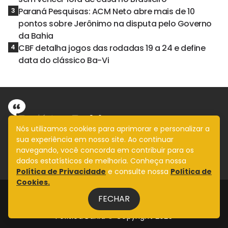
Paraná Pesquisas: ACM Neto abre mais de 10
3
pontos sobre Jerônimo na disputa pelo Governo
da Bahia
CBF detalha jogos das rodadas 19 a 24 e define
4
data do clássico Ba-Vi
Nós utilizamos cookies para aprimorar e personalizar a
sua experiência em nosso site. Ao continuar
Informação com imparcialidade
navegando, você concorda em contribuir para os
SIGA
dados estatísticos de melhoria. Conheça nossa
Política de Privacidade
e consulte nossa
Política de
Cookies.
Legal
FECHAR
Fale Conosco
Design by
NVGO
Política Bahia © Copyright 2025