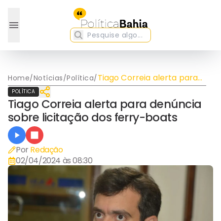
Tiago Correia alerta para
Home
/
Notícias
/
Política
/
denúncia sobre licitação
POLÍTICA
dos ferry-boats
Tiago Correia alerta para denúncia
sobre licitação dos ferry-boats
Por
Redação
02/04/2024 às 08:30