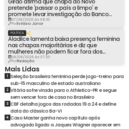
Girão afirma que chapa do Novo
pretende 'passar o país a limpo' e
promete levar investigação do Banco
Master à Presidência
07/08/2026 às 08:30
Por
Evilásio Júnior
POLÍTICA
Aladilce lamenta baixa presença feminina
nas chapas majoritárias e diz que
mulheres não podem ficar fora dos
espaços de poder
06/08/2026 às 07:30
Por
Redação
Mais Lidas
Seleção brasileira feminina perde jogo-treino para
1
sub-15 masculino de estado australiano
Vitória sofre virada para o Athletico-PR e segue
2
sem vencer fora de casa no Brasileiro
CBF detalha jogos das rodadas 19 a 24 e define
3
data do clássico Ba-Vi
Caso Master ganha novo capítulo após
4
advogado ligado a Jaques Wagner aparecer em