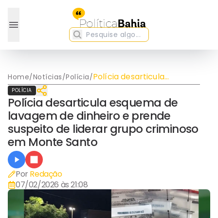
Polícia desarticula
Home
/
Notícias
/
Polícia
/
esquema de lavagem de
POLÍCIA
dinheiro e prende suspeito
Polícia desarticula esquema de
de liderar grupo criminoso
lavagem de dinheiro e prende
em Monte Santo
suspeito de liderar grupo criminoso
em Monte Santo
Por
Redação
07/02/2026 às 21:08