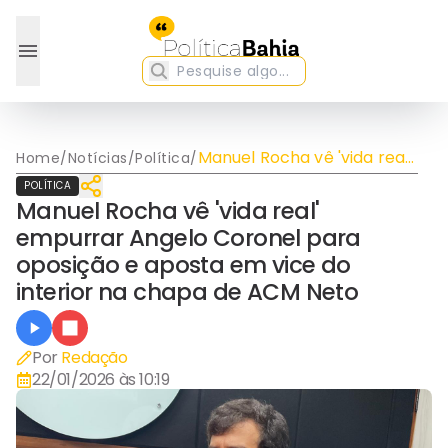
Manuel Rocha vê 'vida real'
Home
/
Notícias
/
Política
/
empurrar Angelo Coronel
POLÍTICA
para oposição e aposta
Manuel Rocha vê 'vida real'
em vice do interior na
empurrar Angelo Coronel para
chapa de ACM Neto
oposição e aposta em vice do
interior na chapa de ACM Neto
Por
Redação
22/01/2026 às 10:19