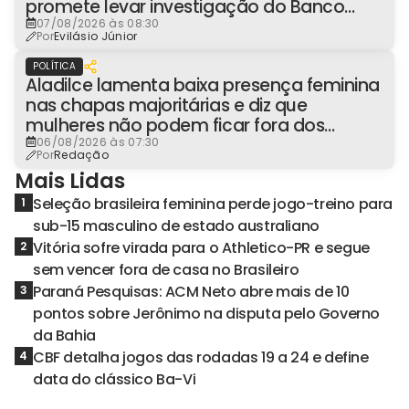
promete levar investigação do Banco
Master à Presidência
07/08/2026 às 08:30
Por
Evilásio Júnior
POLÍTICA
Aladilce lamenta baixa presença feminina
nas chapas majoritárias e diz que
mulheres não podem ficar fora dos
espaços de poder
06/08/2026 às 07:30
Por
Redação
Mais Lidas
Seleção brasileira feminina perde jogo-treino para
1
sub-15 masculino de estado australiano
Vitória sofre virada para o Athletico-PR e segue
2
sem vencer fora de casa no Brasileiro
Paraná Pesquisas: ACM Neto abre mais de 10
3
pontos sobre Jerônimo na disputa pelo Governo
da Bahia
CBF detalha jogos das rodadas 19 a 24 e define
4
data do clássico Ba-Vi