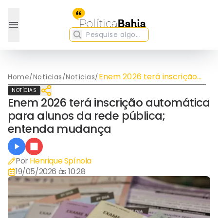
Enem 2026 terá inscrição
Home
/
Notícias
/
Notícias
/
automática para alunos da
NOTÍCIAS
rede pública; entenda
Enem 2026 terá inscrição automática
mudança
para alunos da rede pública;
entenda mudança
Por
Henrique Spínola
19/05/2026 às 10:28