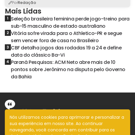
Por
Redação
Mais Lidas
Seleção brasileira feminina perde jogo-treino para
1
sub-15 masculino de estado australiano
Vitória sofre virada para o Athletico-PR e segue
2
sem vencer fora de casa no Brasileiro
CBF detalha jogos das rodadas 19 a 24 e define
3
data do clássico Ba-Vi
Paraná Pesquisas: ACM Neto abre mais de 10
4
pontos sobre Jerônimo na disputa pelo Governo
da Bahia
Nós utilizamos cookies para aprimorar e personalizar a
sua experiência em nosso site. Ao continuar
Informação com imparcialidade
navegando, você concorda em contribuir para os
SIGA