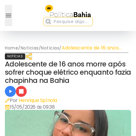
Adolescente de 16 anos
Home
/
Notícias
/
Notícias
/
morre após sofrer choque
NOTÍCIAS
elétrico enquanto fazia
Adolescente de 16 anos morre após
chapinha na Bahia
sofrer choque elétrico enquanto fazia
chapinha na Bahia
Por
Henrique Spínola
15/05/2026 às 09:38