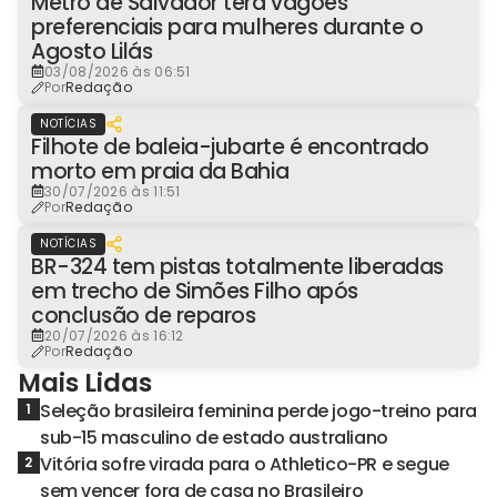
Metrô de Salvador terá vagões
preferenciais para mulheres durante o
Agosto Lilás
03/08/2026 às 06:51
Por
Redação
NOTÍCIAS
Filhote de baleia-jubarte é encontrado
morto em praia da Bahia
30/07/2026 às 11:51
Por
Redação
NOTÍCIAS
BR-324 tem pistas totalmente liberadas
em trecho de Simões Filho após
conclusão de reparos
20/07/2026 às 16:12
Por
Redação
Mais Lidas
Seleção brasileira feminina perde jogo-treino para
1
sub-15 masculino de estado australiano
Vitória sofre virada para o Athletico-PR e segue
2
sem vencer fora de casa no Brasileiro