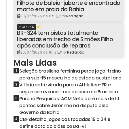
Filhote de baleia-jubarte é encontrado
morto em praia da Bahia
|
30/07/2026 às 11:51
Por
Redação
NOTÍCIAS
BR-324 tem pistas totalmente
liberadas em trecho de Simões Filho
após conclusão de reparos
|
20/07/2026 às 16:12
Por
Redação
Mais Lidas
Seleção brasileira feminina perde jogo-treino
1
para sub-15 masculino de estado australiano
Vitória sofre virada para o Athletico-PR e
2
segue sem vencer fora de casa no Brasileiro
Paraná Pesquisas: ACM Neto abre mais de 10
3
pontos sobre Jerônimo na disputa pelo
Governo da Bahia
CBF detalha jogos das rodadas 19 a 24 e
4
define data do clássico Ba-Vi