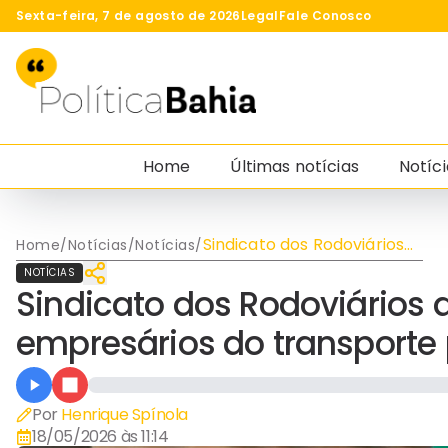
Sexta-feira, 7 de agosto de 2026
Legal
Fale Conosco
Home
Últimas notícias
Notíci
Sindicato dos Rodoviários
Home
/
Notícias
/
Notícias
/
desmente acordo com
NOTÍCIAS
empresários do transporte
Sindicato dos Rodoviário
público em Salvador
empresários do transporte
Por
Henrique Spínola
18/05/2026 às 11:14