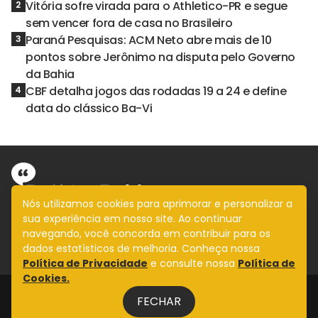
Vitória sofre virada para o Athletico-PR e segue
2
sem vencer fora de casa no Brasileiro
Paraná Pesquisas: ACM Neto abre mais de 10
3
pontos sobre Jerônimo na disputa pelo Governo
da Bahia
CBF detalha jogos das rodadas 19 a 24 e define
4
data do clássico Ba-Vi
Nós utilizamos cookies para aprimorar e personalizar a
sua experiência em nosso site. Ao continuar
Informação com imparcialidade
navegando, você concorda em contribuir para os
SIGA
dados estatísticos de melhoria. Conheça nossa
Política de Privacidade
e consulte nossa
Política de
Cookies.
Legal
FECHAR
Fale Conosco
Design by
NVGO