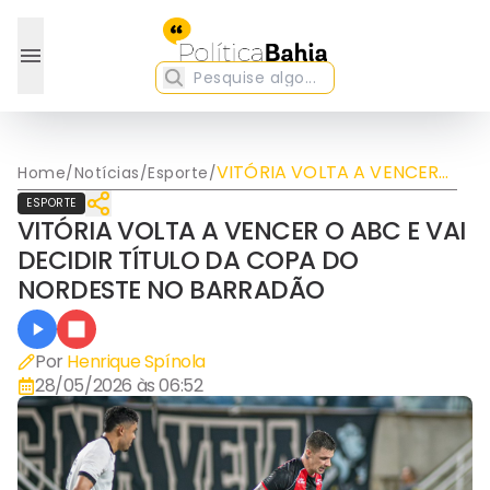
VITÓRIA VOLTA A VENCER
Home
/
Notícias
/
Esporte
/
O ABC E VAI DECIDIR
ESPORTE
TÍTULO DA COPA DO
VITÓRIA VOLTA A VENCER O ABC E VAI
NORDESTE NO BARRADÃO
DECIDIR TÍTULO DA COPA DO
NORDESTE NO BARRADÃO
Por
Henrique Spínola
28/05/2026 às 06:52