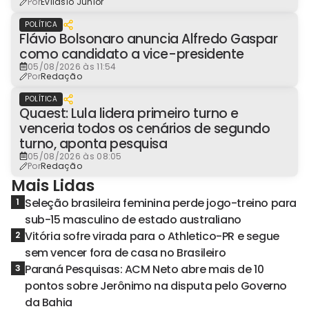
Por
Evilásio Júnior
POLÍTICA
Flávio Bolsonaro anuncia Alfredo Gaspar
como candidato a vice-presidente
05/08/2026 às 11:54
Por
Redação
POLÍTICA
Quaest: Lula lidera primeiro turno e
venceria todos os cenários de segundo
turno, aponta pesquisa
05/08/2026 às 08:05
Por
Redação
Mais Lidas
Seleção brasileira feminina perde jogo-treino para
1
sub-15 masculino de estado australiano
Vitória sofre virada para o Athletico-PR e segue
2
sem vencer fora de casa no Brasileiro
Paraná Pesquisas: ACM Neto abre mais de 10
3
pontos sobre Jerônimo na disputa pelo Governo
da Bahia