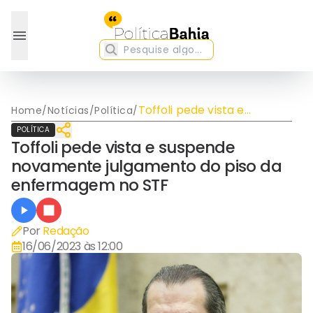
Toffoli pede vista e
Home
/
Notícias
/
Política
/
suspende novamente
POLÍTICA
julgamento do piso da
Toffoli pede vista e suspende
enfermagem no STF
novamente julgamento do piso da
enfermagem no STF
Por
Redação
16/06/2023 às 12:00