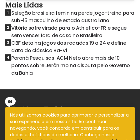
Mais Lidas
Seleção brasileira feminina perde jogo-treino para
1
sub-15 masculino de estado australiano
Vitória sofre virada para o Athletico-PR e segue
2
sem vencer fora de casa no Brasileiro
CBF detalha jogos das rodadas 19 a 24 e define
3
data do clássico Ba-Vi
Paraná Pesquisas: ACM Neto abre mais de 10
4
pontos sobre Jerônimo na disputa pelo Governo
da Bahia
Nós utilizamos cookies para aprimorar e personalizar a
sua experiência em nosso site. Ao continuar
Informação com imparcialidade
navegando, você concorda em contribuir para os
SIGA
dados estatísticos de melhoria. Conheça nossa