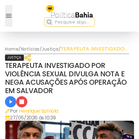
TERAPEUTA INVESTIGADO
Home
/
Notícias
/
Justiça
/
POR VIOLÊNCIA SEXUAL
JUSTIÇA
DIVULGA NOTA E NEGA
TERAPEUTA INVESTIGADO POR
ACUSAÇÕES APÓS
VIOLÊNCIA SEXUAL DIVULGA NOTA E
OPERAÇÃO EM SALVADOR
NEGA ACUSAÇÕES APÓS OPERAÇÃO
EM SALVADOR
Por
Henrique Spínola
27/05/2026 às 10:39