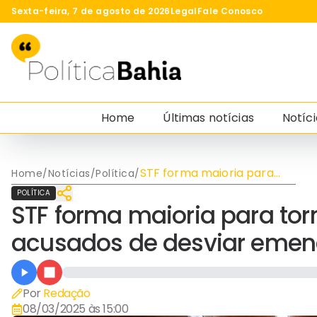
Sexta-feira, 7 de agosto de 2026
Legal
Fale Conosco
Home
Últimas notícias
Notíci
STF forma maioria para
Home
/
Notícias
/
Política
/
tornar réus deputados do
POLÍTICA
PL acusados de desviar
STF forma maioria para tor
emendas
acusados de desviar eme
Por
Redação
08/03/2025 às 15:00