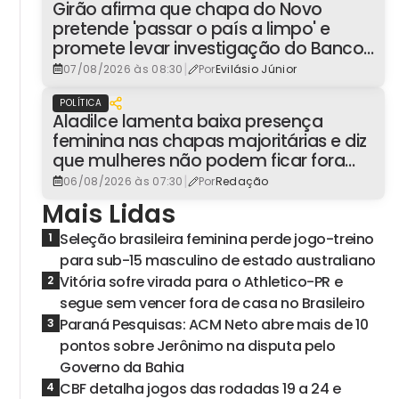
Girão afirma que chapa do Novo
pretende 'passar o país a limpo' e
promete levar investigação do Banco
Master à Presidência
|
07/08/2026 às 08:30
Por
Evilásio Júnior
POLÍTICA
Aladilce lamenta baixa presença
feminina nas chapas majoritárias e diz
que mulheres não podem ficar fora
dos espaços de poder
|
06/08/2026 às 07:30
Por
Redação
Mais Lidas
Seleção brasileira feminina perde jogo-treino
1
para sub-15 masculino de estado australiano
Vitória sofre virada para o Athletico-PR e
2
segue sem vencer fora de casa no Brasileiro
Paraná Pesquisas: ACM Neto abre mais de 10
3
pontos sobre Jerônimo na disputa pelo
Governo da Bahia
CBF detalha jogos das rodadas 19 a 24 e
4