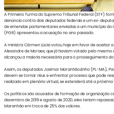
A Primeira Turma do Supremo Tribunal Federal (STF) form
denúncia contra dois deputados federais e um ex-deputad
de emendas parlamentares enviadas a um município do in
(PGR) apresentou a acusação no ano passado.
A ministra Cármen Lúcia votou hoje em favor de aceitar 
Alexandre de Moraes, que já haviam votado pelo mesmo c
alcançou a maioria necessária para o prosseguimento do
Assim, os deputados Josimar Maranhãozinho (PL-MA), Pas
devem se tornar réus e enfrentar processo que pode resul
realizado em plenário virtual, se estenderá até a próxima 
Os políticos são acusados de formação de organização c
dezembro de 2019 e agosto de 2020, eles teriam repass
Maranhão em troca de 25% dos valores.