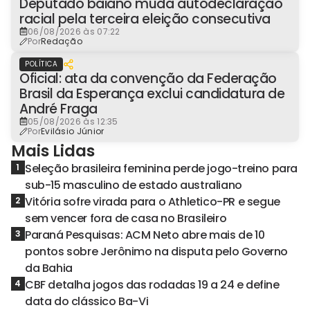
Deputado baiano muda autodeclaração
racial pela terceira eleição consecutiva
06/08/2026 às 07:22
Por
Redação
POLÍTICA
Oficial: ata da convenção da Federação
Brasil da Esperança exclui candidatura de
André Fraga
05/08/2026 às 12:35
Por
Evilásio Júnior
Mais Lidas
Seleção brasileira feminina perde jogo-treino para
1
sub-15 masculino de estado australiano
Vitória sofre virada para o Athletico-PR e segue
2
sem vencer fora de casa no Brasileiro
Paraná Pesquisas: ACM Neto abre mais de 10
3
pontos sobre Jerônimo na disputa pelo Governo
da Bahia
CBF detalha jogos das rodadas 19 a 24 e define
4
data do clássico Ba-Vi