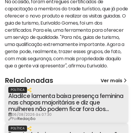
Na ocasião, foram entregues certificados de
capacitação a membros do trade turístico, que já pode
oferecer o novo produto e realizar as visitas guiadas. O
guia de turismo, Eurivaldo Gomes, foi um dos
certificados. Para ele, uma ferramenta para oferecer
um serviço de qualidade. "Para nós, guias de turismo,
uma qualificação extremamente importante. Agora a
gente pode, realmente, trazer esses grupos, de fato,
com mais segurança, com mais propriedade daquilo
que a gente vai apresentar", afirmou Eurivaldo.
Relacionadas
Ver mais
POLÍTICA
Aladilce lamenta baixa presença feminina
nas chapas majoritárias e diz que
mulheres não podem ficar fora dos
espaços de poder
06/08/2026 às 07:30
Por
Redação
POLÍTICA