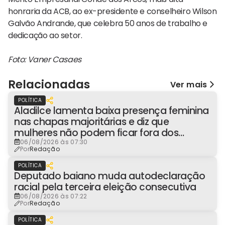
honraria da ACB, ao ex-presidente e conselheiro Wilson
Galvão Andrande, que celebra 50 anos de trabalho e
dedicação ao setor.
Foto: Vaner Casaes
Relacionadas
Ver mais
POLÍTICA
Aladilce lamenta baixa presença feminina
nas chapas majoritárias e diz que
mulheres não podem ficar fora dos
espaços de poder
06/08/2026 às 07:30
Por
Redação
POLÍTICA
Deputado baiano muda autodeclaração
racial pela terceira eleição consecutiva
06/08/2026 às 07:22
Por
Redação
POLÍTICA