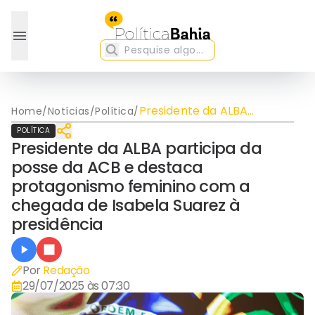
Presidente da ALBA
Home
/
Notícias
/
Política
/
participa da posse da ACB
POLÍTICA
e destaca protagonismo
Presidente da ALBA participa da
feminino com a chegada
posse da ACB e destaca
de Isabela Suarez à
presidência
protagonismo feminino com a
chegada de Isabela Suarez à
presidência
Por
Redação
29/07/2025 às 07:30