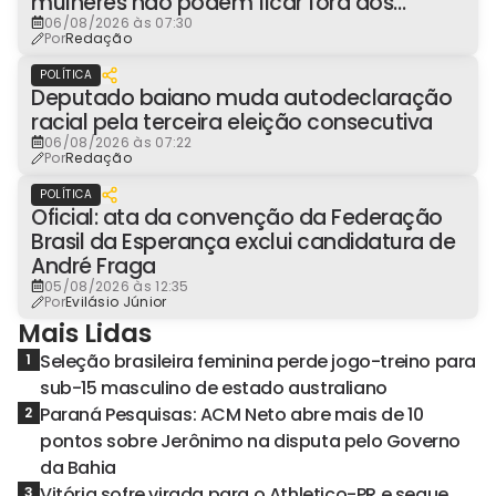
mulheres não podem ficar fora dos
espaços de poder
06/08/2026 às 07:30
Por
Redação
POLÍTICA
Deputado baiano muda autodeclaração
racial pela terceira eleição consecutiva
06/08/2026 às 07:22
Por
Redação
POLÍTICA
Oficial: ata da convenção da Federação
Brasil da Esperança exclui candidatura de
André Fraga
05/08/2026 às 12:35
Por
Evilásio Júnior
Mais Lidas
Seleção brasileira feminina perde jogo-treino para
1
sub-15 masculino de estado australiano
Paraná Pesquisas: ACM Neto abre mais de 10
2
pontos sobre Jerônimo na disputa pelo Governo
da Bahia
Vitória sofre virada para o Athletico-PR e segue
3