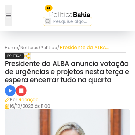
Presidente da ALBA
Home
/
Notícias
/
Política
/
anuncia votação de
POLÍTICA
urgências e projetos nesta
Presidente da ALBA anuncia votação
terça e espera encerrar
de urgências e projetos nesta terça e
tudo na quarta
espera encerrar tudo na quarta
Por
Redação
16/12/2025 às 11:00