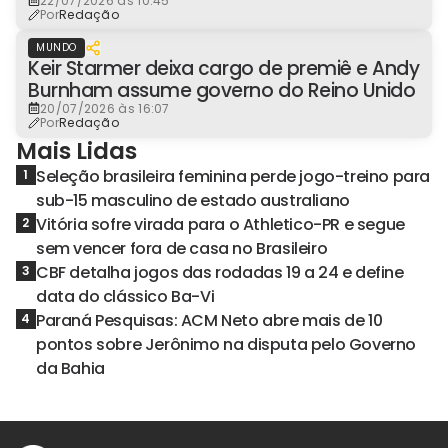
22/07/2026 às 10:45
Por
Redação
MUNDO
Keir Starmer deixa cargo de premiê e Andy
Burnham assume governo do Reino Unido
20/07/2026 às 16:07
Por
Redação
Mais Lidas
Seleção brasileira feminina perde jogo-treino para
1
sub-15 masculino de estado australiano
Vitória sofre virada para o Athletico-PR e segue
2
sem vencer fora de casa no Brasileiro
CBF detalha jogos das rodadas 19 a 24 e define
3
data do clássico Ba-Vi
Paraná Pesquisas: ACM Neto abre mais de 10
4
pontos sobre Jerônimo na disputa pelo Governo
da Bahia