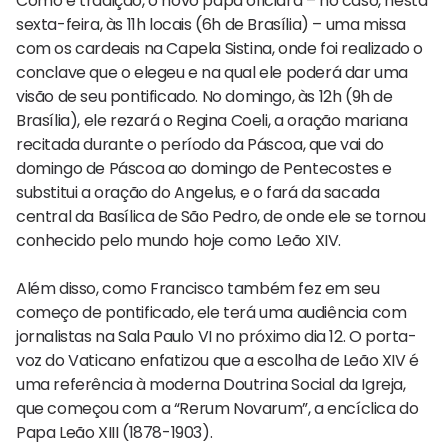
Como é tradição, o novo papa oficiará – no caso, nesta
sexta-feira, às 11h locais (6h de Brasília) – uma missa
com os cardeais na Capela Sistina, onde foi realizado o
conclave que o elegeu e na qual ele poderá dar uma
visão de seu pontificado. No domingo, às 12h (9h de
Brasília), ele rezará o Regina Coeli, a oração mariana
recitada durante o período da Páscoa, que vai do
domingo de Páscoa ao domingo de Pentecostes e
substitui a oração do Angelus, e o fará da sacada
central da Basílica de São Pedro, de onde ele se tornou
conhecido pelo mundo hoje como Leão XIV.
Além disso, como Francisco também fez em seu
começo de pontificado, ele terá uma audiência com
jornalistas na Sala Paulo VI no próximo dia 12. O porta-
voz do Vaticano enfatizou que a escolha de Leão XIV é
uma referência à moderna Doutrina Social da Igreja,
que começou com a “Rerum Novarum”, a encíclica do
Papa Leão XIII (1878-1903).