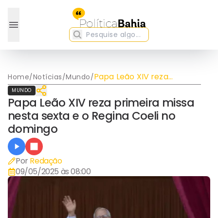
Papa Leão XIV reza
Home
/
Notícias
/
Mundo
/
primeira missa nesta sexta
MUNDO
e o Regina Coeli no
Papa Leão XIV reza primeira missa
domingo
nesta sexta e o Regina Coeli no
domingo
Por
Redação
09/05/2025 às 08:00