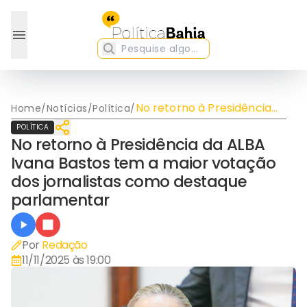
No retorno à Presidência
Home
/
Notícias
/
Política
/
da ALBA Ivana Bastos tem
POLÍTICA
a maior votação dos
No retorno à Presidência da ALBA
jornalistas como destaque
Ivana Bastos tem a maior votação
parlamentar
dos jornalistas como destaque
parlamentar
Por
Redação
11/11/2025 às 19:00