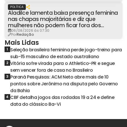
POLÍTICA
Aladilce lamenta baixa presença feminina
nas chapas majoritárias e diz que
mulheres não podem ficar fora dos
espaços de poder
06/08/2026 às 07:30
Por
Redação
Mais Lidas
Seleção brasileira feminina perde jogo-treino para
1
sub-15 masculino de estado australiano
Vitória sofre virada para o Athletico-PR e segue
2
sem vencer fora de casa no Brasileiro
Paraná Pesquisas: ACM Neto abre mais de 10
3
pontos sobre Jerônimo na disputa pelo Governo
da Bahia
CBF detalha jogos das rodadas 19 a 24 e define
4
data do clássico Ba-Vi