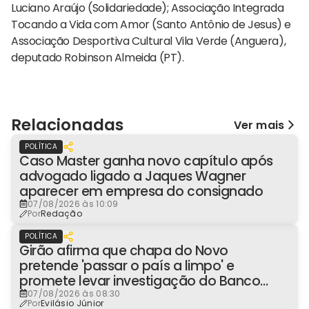
Luciano Araújo (Solidariedade); Associação Integrada
Tocando a Vida com Amor (Santo Antônio de Jesus) e
Associação Desportiva Cultural Vila Verde (Anguera),
deputado Robinson Almeida (PT).
Relacionadas
Ver mais
POLÍTICA
Caso Master ganha novo capítulo após
advogado ligado a Jaques Wagner
aparecer em empresa do consignado
07/08/2026 às 10:09
Por
Redação
POLÍTICA
Girão afirma que chapa do Novo
pretende 'passar o país a limpo' e
promete levar investigação do Banco
Master à Presidência
07/08/2026 às 08:30
Por
Evilásio Júnior