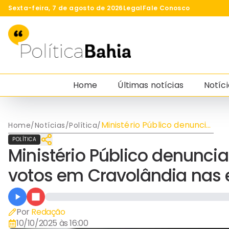
Sexta-feira, 7 de agosto de 2026
Legal
Fale Conosco
Home
Últimas notícias
Notíci
Ministério Público denuncia
Home
/
Notícias
/
Política
/
suspeita de compra de
POLÍTICA
votos em Cravolândia nas
Ministério Público denunci
eleições de 2024
votos em Cravolândia nas 
Por
Redação
10/10/2025 às 16:00