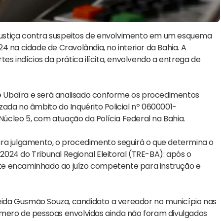
à Justiça contra suspeitos de envolvimento em um esquema
 na cidade de Cravolândia, no interior da Bahia. A
rtes indícios da prática ilícita, envolvendo a entrega de
 de Ubaíra e será analisado conforme os procedimentos
izada no âmbito do Inquérito Policial nº 0600001-
 Núcleo 5, com atuação da Polícia Federal na Bahia.
ara julgamento, o procedimento seguirá o que determina o
/2024 do Tribunal Regional Eleitoral (TRE-BA): após o
te encaminhado ao juízo competente para instrução e
ida Gusmão Souza, candidato a vereador no município nas
úmero de pessoas envolvidas ainda não foram divulgados