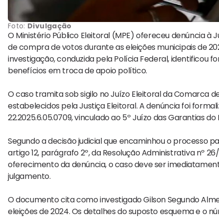
Foto:
Divulgação
O Ministério Público Eleitoral (MPE) ofereceu denúncia 
de compra de votos durante as eleições municipais de 2024
investigação, conduzida pela Polícia Federal, identificou fo
benefícios em troca de apoio político.
O caso tramita sob sigilo no Juízo Eleitoral da Comarca
estabelecidos pela Justiça Eleitoral. A denúncia foi formal
22.2025.6.05.0709, vinculado ao 5º Juízo das Garantias do
Segundo a decisão judicial que encaminhou o processo p
artigo 12, parágrafo 2º, da Resolução Administrativa nº 26
oferecimento da denúncia, o caso deve ser imediatamen
julgamento.
O documento cita como investigado Gilson Segundo Alme
eleições de 2024. Os detalhes do suposto esquema e o n