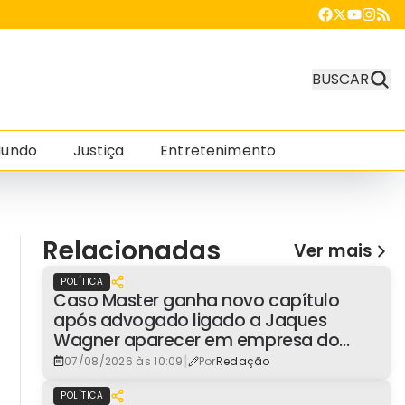
BUSCAR
undo
Justiça
Entretenimento
Relacionadas
Ver mais
POLÍTICA
Caso Master ganha novo capítulo
após advogado ligado a Jaques
Wagner aparecer em empresa do
consignado
|
07/08/2026 às 10:09
Por
Redação
POLÍTICA