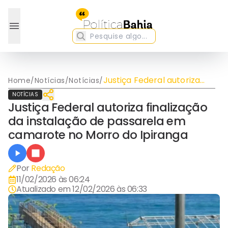
Justiça Federal autoriza
Home
/
Notícias
/
Notícias
/
finalização da instalação
NOTÍCIAS
de passarela em camarote
Justiça Federal autoriza finalização
no Morro do Ipiranga
da instalação de passarela em
camarote no Morro do Ipiranga
Por
Redação
11/02/2026 às 06:24
Atualizado em
12/02/2026 às 06:33