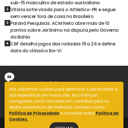
sub-15 masculino de estado australiano
Vitória sofre virada para o Athletico-PR e segue
2
sem vencer fora de casa no Brasileiro
Paraná Pesquisas: ACM Neto abre mais de 10
3
pontos sobre Jerônimo na disputa pelo Governo
da Bahia
CBF detalha jogos das rodadas 19 a 24 e define
4
data do clássico Ba-Vi
Nós utilizamos cookies para aprimorar e personalizar a
sua experiência em nosso site. Ao continuar
Informação com imparcialidade
navegando, você concorda em contribuir para os
SIGA
dados estatísticos de melhoria. Conheça nossa
Política de Privacidade
e consulte nossa
Política de
Cookies.
Legal