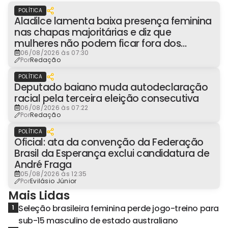
POLÍTICA
Aladilce lamenta baixa presença feminina
nas chapas majoritárias e diz que
mulheres não podem ficar fora dos
espaços de poder
06/08/2026 às 07:30
Por
Redação
POLÍTICA
Deputado baiano muda autodeclaração
racial pela terceira eleição consecutiva
06/08/2026 às 07:22
Por
Redação
POLÍTICA
Oficial: ata da convenção da Federação
Brasil da Esperança exclui candidatura de
André Fraga
05/08/2026 às 12:35
Por
Evilásio Júnior
Mais Lidas
Seleção brasileira feminina perde jogo-treino para
1
sub-15 masculino de estado australiano