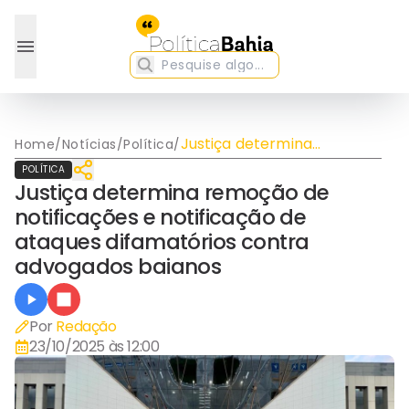
Justiça determina
Home
/
Notícias
/
Política
/
remoção de notificações e
POLÍTICA
notificação de ataques
Justiça determina remoção de
difamatórios contra
notificações e notificação de
advogados baianos
ataques difamatórios contra
advogados baianos
Por
Redação
23/10/2025 às 12:00