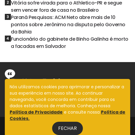
Vitória sofre virada para o Athletico-PR e segue
2
sem vencer fora de casa no Brasileiro
Paraná Pesquisas: ACM Neto abre mais de 10
3
pontos sobre Jerônimo na disputa pelo Governo
da Bahia
Funcionário do gabinete de Binho Galinha é morto
4
a facadas em Salvador
Nós utilizamos cookies para aprimorar e personalizar a
sua experiência em nosso site. Ao continuar
Informação com imparcialidade
navegando, você concorda em contribuir para os
SIGA
dados estatísticos de melhoria. Conheça nossa
Política de Privacidade
e consulte nossa
Política de
Cookies.
Legal
FECHAR
Fale Conosco
Design by
NVGO