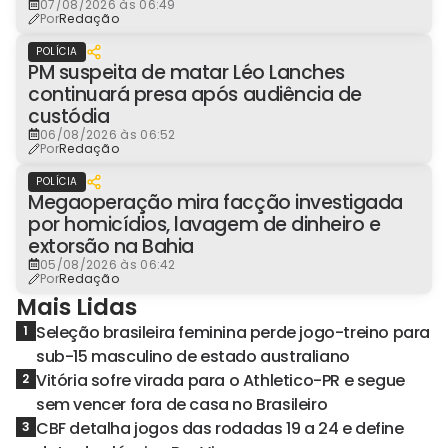
07/08/2026 às 06:49
Por
Redação
POLÍCIA
PM suspeita de matar Léo Lanches
continuará presa após audiência de
custódia
06/08/2026 às 06:52
Por
Redação
POLÍCIA
Megaoperação mira facção investigada
por homicídios, lavagem de dinheiro e
extorsão na Bahia
05/08/2026 às 06:42
Por
Redação
Mais Lidas
Seleção brasileira feminina perde jogo-treino para
1
sub-15 masculino de estado australiano
Vitória sofre virada para o Athletico-PR e segue
2
sem vencer fora de casa no Brasileiro
CBF detalha jogos das rodadas 19 a 24 e define
3