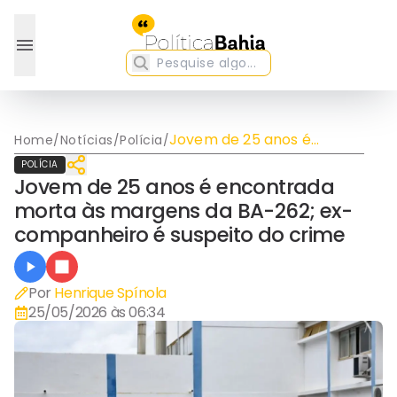
Jovem de 25 anos é
Home
/
Notícias
/
Polícia
/
encontrada morta às
POLÍCIA
margens da BA-262; ex-
Jovem de 25 anos é encontrada
companheiro é suspeito do
morta às margens da BA-262; ex-
crime
companheiro é suspeito do crime
Por
Henrique Spínola
25/05/2026 às 06:34