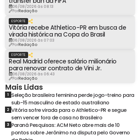
transfer ban da FIFA
06/08/2026 às 08:13
Por
Redação
ESPORTE
Vitória recebe Athletico-PR em busca de
virada histórica na Copa do Brasil
06/08/2026 às 07:03
Por
Redação
ESPORTE
Real Madrid oferece salário milionário
para renovar contrato de Vini Jr.
06/08/2026 às 06:43
Por
Redação
Mais Lidas
Seleção brasileira feminina perde jogo-treino para
1
sub-15 masculino de estado australiano
Vitória sofre virada para o Athletico-PR e segue
2
sem vencer fora de casa no Brasileiro
Paraná Pesquisas: ACM Neto abre mais de 10
3
pontos sobre Jerônimo na disputa pelo Governo