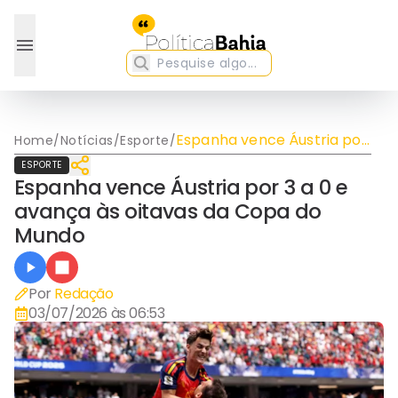
Espanha vence Áustria por
Home
/
Notícias
/
Esporte
/
3 a 0 e avança às oitavas
ESPORTE
da Copa do Mundo
Espanha vence Áustria por 3 a 0 e
avança às oitavas da Copa do
Mundo
Por
Redação
03/07/2026 às 06:53