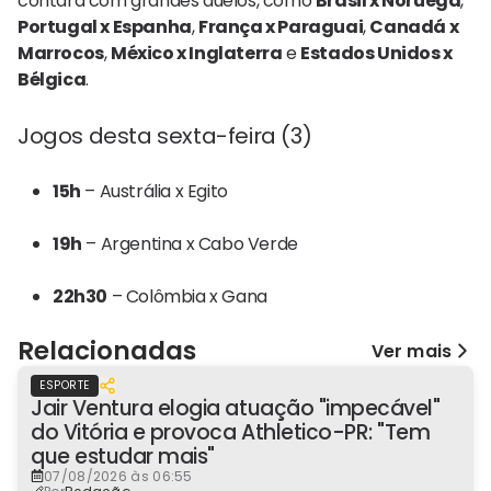
contará com grandes duelos, como
Brasil x Noruega
,
Portugal x Espanha
,
França x Paraguai
,
Canadá x
Marrocos
,
México x Inglaterra
e
Estados Unidos x
Bélgica
.
Jogos desta sexta-feira (3)
15h
– Austrália x Egito
19h
– Argentina x Cabo Verde
22h30
– Colômbia x Gana
Relacionadas
Ver mais
ESPORTE
Jair Ventura elogia atuação "impecável"
do Vitória e provoca Athletico-PR: "Tem
que estudar mais"
07/08/2026 às 06:55