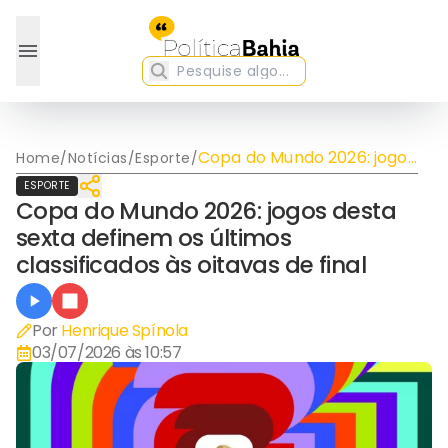
Copa do Mundo 2026: jogos
Home
/
Notícias
/
Esporte
/
desta sexta definem os
ESPORTE
últimos classificados às
Copa do Mundo 2026: jogos desta
oitavas de final
sexta definem os últimos
classificados às oitavas de final
Por
Henrique Spínola
03/07/2026 às 10:57