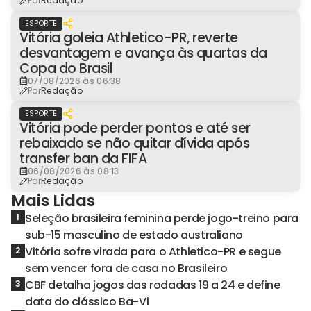
Por
Redação
ESPORTE
Vitória goleia Athletico-PR, reverte
desvantagem e avança às quartas da
Copa do Brasil
07/08/2026 às 06:38
Por
Redação
ESPORTE
Vitória pode perder pontos e até ser
rebaixado se não quitar dívida após
transfer ban da FIFA
06/08/2026 às 08:13
Por
Redação
Mais Lidas
Seleção brasileira feminina perde jogo-treino para
1
sub-15 masculino de estado australiano
Vitória sofre virada para o Athletico-PR e segue
2
sem vencer fora de casa no Brasileiro
CBF detalha jogos das rodadas 19 a 24 e define
3
data do clássico Ba-Vi