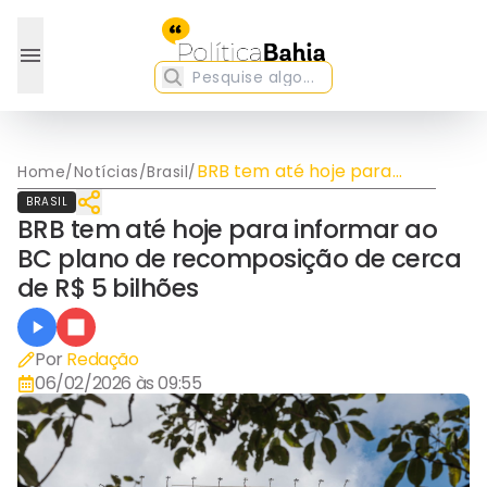
BRB tem até hoje para
Home
/
Notícias
/
Brasil
/
informar ao BC plano de
BRASIL
recomposição de cerca de
BRB tem até hoje para informar ao
R$ 5 bilhões
BC plano de recomposição de cerca
de R$ 5 bilhões
Por
Redação
06/02/2026 às 09:55