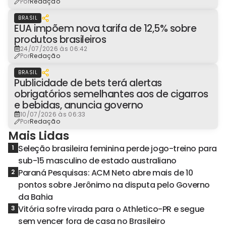
Por
Redação
BRASIL
EUA impõem nova tarifa de 12,5% sobre
produtos brasileiros
24/07/2026 às 06:42
Por
Redação
BRASIL
Publicidade de bets terá alertas
obrigatórios semelhantes aos de cigarros
e bebidas, anuncia governo
10/07/2026 às 06:33
Por
Redação
Mais Lidas
Seleção brasileira feminina perde jogo-treino para
1
sub-15 masculino de estado australiano
Paraná Pesquisas: ACM Neto abre mais de 10
2
pontos sobre Jerônimo na disputa pelo Governo
da Bahia
Vitória sofre virada para o Athletico-PR e segue
3
sem vencer fora de casa no Brasileiro