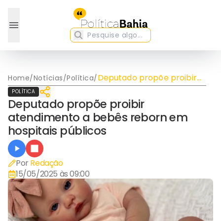
Deputado propõe proibir
Home
/
Notícias
/
Política
/
atendimento a bebês
POLÍTICA
reborn em hospitais
Deputado propõe proibir
públicos
atendimento a bebês reborn em
hospitais públicos
Por
Redação
15/05/2025 às 09:00