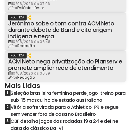
10/08/2026 às 07:06
Por
Evilásio Júnior
POLÍTICA
Jerônimo sobe o tom contra ACM Neto
durante debate da Band e cita origem
indígena e negra
10/08/2026 às 06:48
Por
Redação
POLÍTICA
ACM Neto nega privatização do Planserv e
promete ampliar rede de atendimento
10/08/2026 às 06:39
Por
Redação
Mais Lidas
Seleção brasileira feminina perde jogo-treino para
1
sub-15 masculino de estado australiano
Vitória sofre virada para o Athletico-PR e segue
2
sem vencer fora de casa no Brasileiro
CBF detalha jogos das rodadas 19 a 24 e define
3
data do clássico Ba-Vi