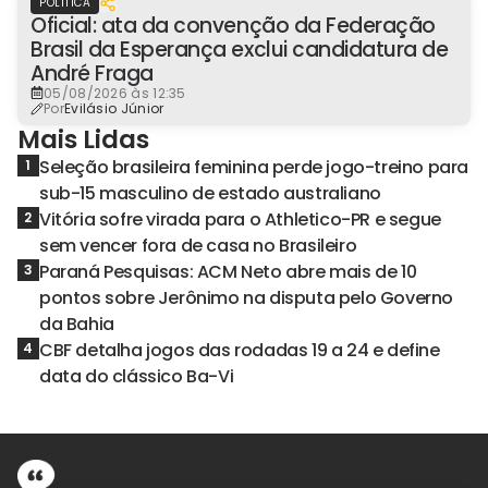
POLÍTICA
Oficial: ata da convenção da Federação
Brasil da Esperança exclui candidatura de
André Fraga
05/08/2026 às 12:35
Por
Evilásio Júnior
Mais Lidas
Seleção brasileira feminina perde jogo-treino para
1
sub-15 masculino de estado australiano
Vitória sofre virada para o Athletico-PR e segue
2
sem vencer fora de casa no Brasileiro
Paraná Pesquisas: ACM Neto abre mais de 10
3
pontos sobre Jerônimo na disputa pelo Governo
da Bahia
CBF detalha jogos das rodadas 19 a 24 e define
4
data do clássico Ba-Vi