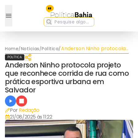
Anderson Ninho protocola
Home
/
Notícias
/
Política
/
projeto que reconhece
POLÍTICA
corrida de rua como
Anderson Ninho protocola projeto
prática esportiva urbana
que reconhece corrida de rua como
em Salvador
prática esportiva urbana em
Salvador
Por
Redação
21/08/2025 às 11:22