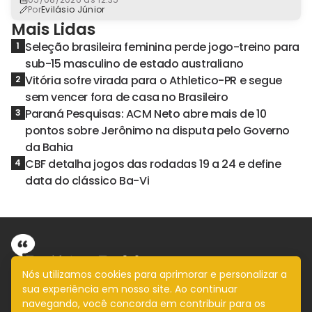
Por
Evilásio Júnior
Mais Lidas
Seleção brasileira feminina perde jogo-treino para
1
sub-15 masculino de estado australiano
Vitória sofre virada para o Athletico-PR e segue
2
sem vencer fora de casa no Brasileiro
Paraná Pesquisas: ACM Neto abre mais de 10
3
pontos sobre Jerônimo na disputa pelo Governo
da Bahia
CBF detalha jogos das rodadas 19 a 24 e define
4
data do clássico Ba-Vi
Nós utilizamos cookies para aprimorar e personalizar a
sua experiência em nosso site. Ao continuar
Informação com imparcialidade
navegando, você concorda em contribuir para os
SIGA