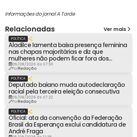
Informações do jornal A Tarde
Relacionadas
Ver mais
POLÍTICA
Aladilce lamenta baixa presença feminina
nas chapas majoritárias e diz que
mulheres não podem ficar fora dos
espaços de poder
06/08/2026 às 07:30
Por
Redação
POLÍTICA
Deputado baiano muda autodeclaração
racial pela terceira eleição consecutiva
06/08/2026 às 07:22
Por
Redação
POLÍTICA
Oficial: ata da convenção da Federação
Brasil da Esperança exclui candidatura de
André Fraga
05/08/2026 às 12:35