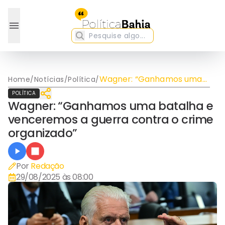
Wagner: “Ganhamos uma
Home
/
Notícias
/
Política
/
batalha e venceremos a
POLÍTICA
guerra contra o crime
Wagner: “Ganhamos uma batalha e
organizado”
venceremos a guerra contra o crime
organizado”
Por
Redação
29/08/2025 às 08:00