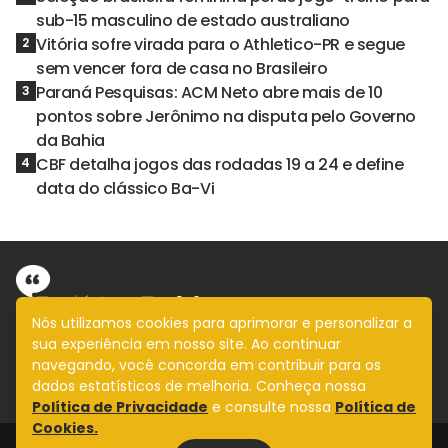
sub-15 masculino de estado australiano
Vitória sofre virada para o Athletico-PR e segue
2
sem vencer fora de casa no Brasileiro
Paraná Pesquisas: ACM Neto abre mais de 10
3
pontos sobre Jerônimo na disputa pelo Governo
da Bahia
CBF detalha jogos das rodadas 19 a 24 e define
4
data do clássico Ba-Vi
Nós utilizamos cookies para aprimorar e personalizar a
sua experiência em nosso site. Ao continuar
Informação com imparcialidade
navegando, você concorda em contribuir para os
SIGA
dados estatísticos de melhoria. Conheça nossa
Política de Privacidade
e consulte nossa
Política de
Cookies.
Legal