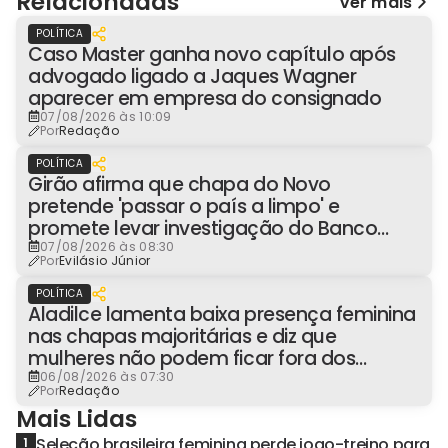
Relacionadas
Ver mais
POLÍTICA
Caso Master ganha novo capítulo após
advogado ligado a Jaques Wagner
aparecer em empresa do consignado
07/08/2026 às 10:09
Por
Redação
POLÍTICA
Girão afirma que chapa do Novo
pretende 'passar o país a limpo' e
promete levar investigação do Banco
Master à Presidência
07/08/2026 às 08:30
Por
Evilásio Júnior
POLÍTICA
Aladilce lamenta baixa presença feminina
nas chapas majoritárias e diz que
mulheres não podem ficar fora dos
espaços de poder
06/08/2026 às 07:30
Por
Redação
Mais Lidas
Seleção brasileira feminina perde jogo-treino para
1