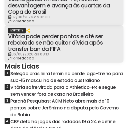
desvantagem e avança às quartas da
Copa do Brasil
07/08/2026 às 06:38
Por
Redação
ESPORTE
Vitória pode perder pontos e até ser
rebaixado se não quitar dívida após
transfer ban da FIFA
06/08/2026 às 08:13
Por
Redação
Mais Lidas
Seleção brasileira feminina perde jogo-treino para
1
sub-15 masculino de estado australiano
Vitória sofre virada para o Athletico-PR e segue
2
sem vencer fora de casa no Brasileiro
Paraná Pesquisas: ACM Neto abre mais de 10
3
pontos sobre Jerônimo na disputa pelo Governo
da Bahia
CBF detalha jogos das rodadas 19 a 24 e define
4