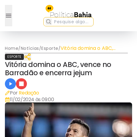
Vitória domina o ABC,
Home
/
Notícias
/
Esporte
/
vence no Barradão e
ESPORTE
encerra jejum
Vitória domina o ABC, vence no
Barradão e encerra jejum
Por
Redação
11/02/2024 às 09:00