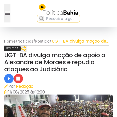
UGT-BA divulga moção de
Home
/
Notícias
/
Política
/
apoio a Alexandre de
POLÍTICA
Moraes e repudia ataques
UGT-BA divulga moção de apoio a
ao Judiciário
Alexandre de Moraes e repudia
ataques ao Judiciário
Por
Redação
11/08/2025 às 12:00