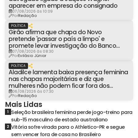
aparecer em empresa do consignado
07/08/2026 às 10:09
Por
Redação
POLÍTICA
Girão afirma que chapa do Novo
pretende 'passar o país a limpo' e
promete levar investigação do Banco
Master à Presidência
07/08/2026 às 08:30
Por
Evilásio Júnior
POLÍTICA
Aladilce lamenta baixa presença feminina
nas chapas majoritárias e diz que
mulheres não podem ficar fora dos
espaços de poder
06/08/2026 às 07:30
Por
Redação
Mais Lidas
Seleção brasileira feminina perde jogo-treino para
1
sub-15 masculino de estado australiano
Vitória sofre virada para o Athletico-PR e segue
2
sem vencer fora de casa no Brasileiro