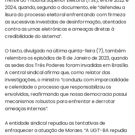
frente do Tribunal Superior Eleitoral (TSE), entre 2022 e
2024, quando, segundo o documento, ele “defendeu a
lisura do processo eleitoral enfrentando com firmeza
as sucessivas investidas de desinformação, atentados
contra as urnas eletrônicas e ameaças diretas à
credibilidade do sistema”.
O texto, divulgado na última quinta-feira (7), também
relembra os episódios de 8 de Janeiro de 2023, quando
as sedes dos Três Poderes foram invadidas em Brasília.
A central sindical afirma que, como relator das
investigações, o ministro “conduziu com imparcialidade
e celeridade o processo que responsabilizou os
envolvidos, reafirmando que nossa democracia possui
mecanismos robustos para enfrentar e derrotar
ameaças internas”.
A entidade sindical repudiou as tentativas de
enfraquecer a atuação de Moraes. “A UGT-BA repudia