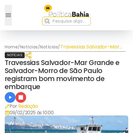
Travessias Salvador-Mar
Home
/
Notícias
/
Notícias
/
Grande e Salvador-Morro
NOTÍCIAS
de São Paulo registram
Travessias Salvador-Mar Grande e
bom movimento de
Salvador-Morro de São Paulo
embarque
registram bom movimento de
embarque
Por
Redação
09/02/2025 às 10:00