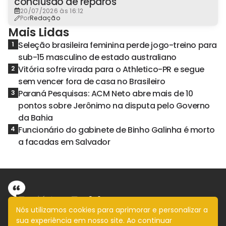
conclusão de reparos
20/07/2026 às 16:12
Por
Redação
Mais Lidas
Seleção brasileira feminina perde jogo-treino para
1
sub-15 masculino de estado australiano
Vitória sofre virada para o Athletico-PR e segue
2
sem vencer fora de casa no Brasileiro
Paraná Pesquisas: ACM Neto abre mais de 10
3
pontos sobre Jerônimo na disputa pelo Governo
da Bahia
Funcionário do gabinete de Binho Galinha é morto
4
a facadas em Salvador
Nós utilizamos cookies para aprimorar e personalizar a
sua experiência em nosso site. Ao continuar
Informação com imparcialidade