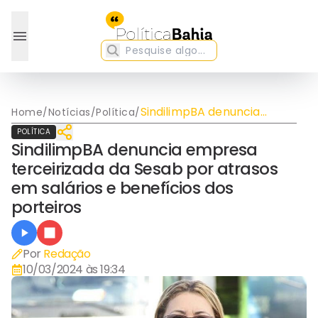
SindilimpBA denuncia
Home
/
Notícias
/
Política
/
empresa terceirizada da
POLÍTICA
Sesab por atrasos em
SindilimpBA denuncia empresa
salários e benefícios dos
terceirizada da Sesab por atrasos
porteiros
em salários e benefícios dos
porteiros
Por
Redação
10/03/2024 às 19:34