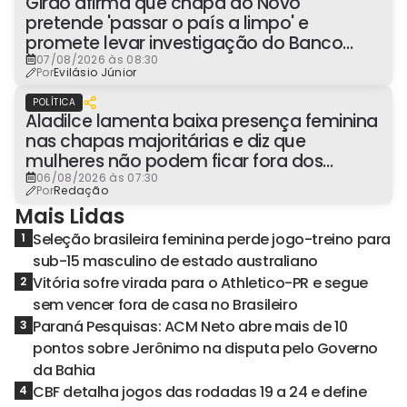
Girão afirma que chapa do Novo
pretende 'passar o país a limpo' e
promete levar investigação do Banco
Master à Presidência
07/08/2026 às 08:30
Por
Evilásio Júnior
POLÍTICA
Aladilce lamenta baixa presença feminina
nas chapas majoritárias e diz que
mulheres não podem ficar fora dos
espaços de poder
06/08/2026 às 07:30
Por
Redação
Mais Lidas
Seleção brasileira feminina perde jogo-treino para
1
sub-15 masculino de estado australiano
Vitória sofre virada para o Athletico-PR e segue
2
sem vencer fora de casa no Brasileiro
Paraná Pesquisas: ACM Neto abre mais de 10
3
pontos sobre Jerônimo na disputa pelo Governo
da Bahia
CBF detalha jogos das rodadas 19 a 24 e define
4