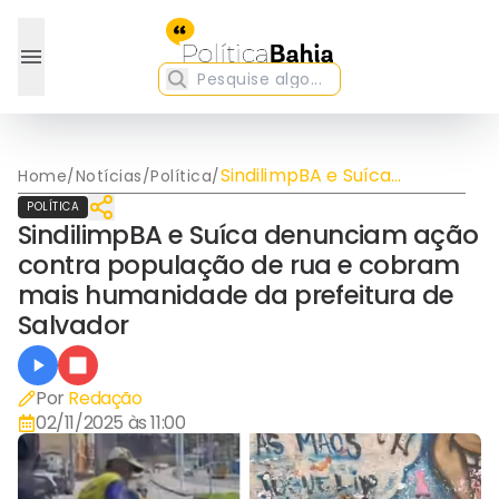
SindilimpBA e Suíca
Home
/
Notícias
/
Política
/
denunciam ação contra
POLÍTICA
população de rua e
SindilimpBA e Suíca denunciam ação
cobram mais humanidade
contra população de rua e cobram
da prefeitura de Salvador
mais humanidade da prefeitura de
Salvador
Por
Redação
02/11/2025 às 11:00