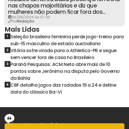
nas chapas majoritárias e diz que
mulheres não podem ficar fora dos
espaços de poder
06/08/2026 às 07:30
Por
Redação
Mais Lidas
Seleção brasileira feminina perde jogo-treino para
1
sub-15 masculino de estado australiano
Vitória sofre virada para o Athletico-PR e segue
2
sem vencer fora de casa no Brasileiro
Paraná Pesquisas: ACM Neto abre mais de 10
3
pontos sobre Jerônimo na disputa pelo Governo
da Bahia
CBF detalha jogos das rodadas 19 a 24 e define
4
data do clássico Ba-Vi