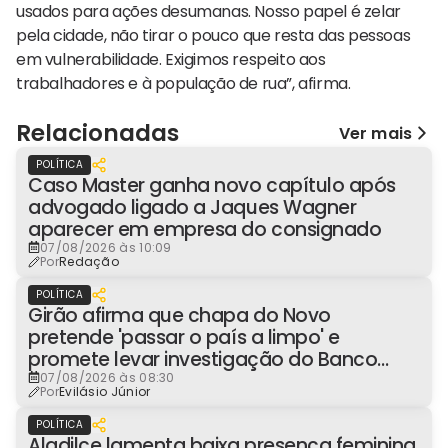
usados para ações desumanas. Nosso papel é zelar
pela cidade, não tirar o pouco que resta das pessoas
em vulnerabilidade. Exigimos respeito aos
trabalhadores e à população de rua”, afirma.
Relacionadas
Ver mais
POLÍTICA
Caso Master ganha novo capítulo após
advogado ligado a Jaques Wagner
aparecer em empresa do consignado
07/08/2026 às 10:09
Por
Redação
POLÍTICA
Girão afirma que chapa do Novo
pretende 'passar o país a limpo' e
promete levar investigação do Banco
Master à Presidência
07/08/2026 às 08:30
Por
Evilásio Júnior
POLÍTICA
Aladilce lamenta baixa presença feminina