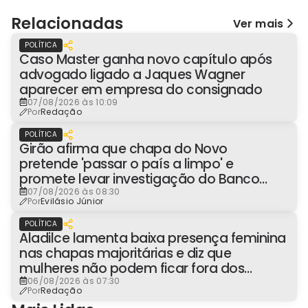
Relacionadas
Ver mais
POLÍTICA
Caso Master ganha novo capítulo após
advogado ligado a Jaques Wagner
aparecer em empresa do consignado
07/08/2026 às 10:09
Por
Redação
POLÍTICA
Girão afirma que chapa do Novo
pretende 'passar o país a limpo' e
promete levar investigação do Banco
Master à Presidência
07/08/2026 às 08:30
Por
Evilásio Júnior
POLÍTICA
Aladilce lamenta baixa presença feminina
nas chapas majoritárias e diz que
mulheres não podem ficar fora dos
espaços de poder
06/08/2026 às 07:30
Por
Redação