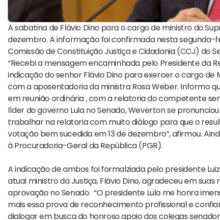
A sabatina de Flávio Dino para o cargo de ministro do Su
dezembro. A informação foi confirmada nesta segunda-fei
Comissão de Constituição Justiça e Cidadania (CCJ) do S
“Recebi a mensagem encaminhada pelo Presidente da Repúb
indicação do senhor Flávio Dino para exercer o cargo de 
com a aposentadoria da ministra Rosa Weber. Informo que
em reunião ordinária , com a relatoria do competente s
líder do governo Lula no Senado, Weverton se pronunciou 
trabalhar na relatoria com muito diálogo para que o res
votação bem sucedida em 13 de dezembro”, afirmou. Ainda
à Procuradoria-Geral da República (PGR).
A indicação de ambos foi formalziada pelo presidente Luiz 
atual ministro da Justiça, Flávio Dino, agradeceu em suas 
aprovação no Senado. “O presidente Lula me honra imen
mais essa prova de reconhecimento profissional e confia
dialogar em busca do honroso apoio dos colegas senadore