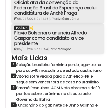
Oficial: ata da convenção da
Federação Brasil da Esperança exclui
candidatura de André Fraga
|
05/08/2026 às 12:35
Por
Evilásio Júnior
POLÍTICA
Flávio Bolsonaro anuncia Alfredo
Gaspar como candidato a vice-
presidente
|
05/08/2026 às 11:54
Por
Redação
Mais Lidas
Seleção brasileira feminina perde jogo-treino
1
para sub-15 masculino de estado australiano
Vitória sofre virada para o Athletico-PR e
2
segue sem vencer fora de casa no Brasileiro
Paraná Pesquisas: ACM Neto abre mais de 10
3
pontos sobre Jerônimo na disputa pelo
Governo da Bahia
Funcionário do gabinete de Binho Galinha é
4