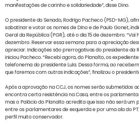
manifestações de carinho e solidariedade”, disse Dino.
O presidente do Senado, Rodrigo Pacheco (PSD-MG), afir
sabatinar e votar os nomes de Dino e de Paulo Gonet, ind
Geral da República (PGR), até o dia 15 de dezembro. “Va
dezembro. Reservar essa semana para a apreciação dess
apreciar. Indicações são prerrogativas do presidente da R
iniciou Pacheco. “Recebi agora, do Planalto, os expedient
telefonema do presidente Lula. Dessa forma, ao rece
que faremos com outras indicações”, finalizou o presiden
Após a aprovação na CCJ, os nomes serão submetidos ao 
encontra certa resistência na Casa, entre os parlamentar
mas o Palácio do Planalto acredita que isso não será um 
entre os parlamentares de esquerda e por uma ala do PT
perfil muito conservador.