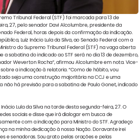
premo Tribunal Federal (STF) foi marcada para 13 de
ra, 27, pelo senador Davi Alcolumbre, presidente da
enado Federal, horas depois da confirmação da indicação.
lica, Luiz Inácio Lula da Silva, ao Senado Federal com a
Ministro do Supremo Tribunal Federal (STF) na vaga aberta
 a sabatina do indicado ao STF será no dia 13 de dezembro,
enador Weverton Rocha”, afirmou Alcolumbre em nota. Vice-
sobre a indicação à relatoria. “Como de hábito, vou
ultado seja uma construção majoritária na CCJ e uma
 não há previsão para a sabatina de Paulo Gonet, indicado
Inácio Lula da Silva na tarde desta segunda-feira, 27. O
redes sociais e disse que irá dialogar em busca de
samente com a indicação para Ministro do STF. Agradeço
nça na minha dedicação à nossa Nação. Doravante irei
s e senadoras. Sou grato pelas orações e pelas