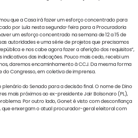
mou que a Casa irá fazer um esforço concentrado para
icado por Lula nesta segunda-feira para a Procuradoria
i haver um esforço concentrado na semana de 12 a 15 de
as autoridades e uma série de projetos que precisamos
epública e nos cabe agora fazer a aferição dos requisitos”,
es indicativos das indicações. Pouco mais cedo, recebi um
bermos, daremos encaminhamento à CCJ. Da mesma forma
te do Congresso, em coletiva de imprensa.
plenário do Senado para a decisão final. O nome de Dino
es mais próximos ao ex-presidente Jair Bolsonaro (PL),
problema. Por outro lado, Gonet é visto com desconfiança
, que enxergam o atual procurador-geral eleitoral com