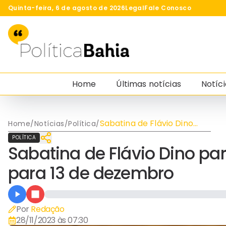
Quinta-feira, 6 de agosto de 2026
Legal
Fale Conosco
Home
Últimas notícias
Notíci
Sabatina de Flávio Dino
Home
/
Notícias
/
Política
/
para vaga no STF é
POLÍTICA
marcada para 13 de
Sabatina de Flávio Dino p
dezembro
para 13 de dezembro
Por
Redação
28/11/2023 às 07:30