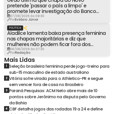
Girão afirma que chapa do Novo
pretende 'passar o país a limpo' e
promete levar investigação do Banco
Master à Presidência
07/08/2026 às 08:30
Por
Evilásio Júnior
POLÍTICA
Aladilce lamenta baixa presença feminina
nas chapas majoritárias e diz que
mulheres não podem ficar fora dos
espaços de poder
06/08/2026 às 07:30
Por
Redação
Mais Lidas
Seleção brasileira feminina perde jogo-treino para
1
sub-15 masculino de estado australiano
Vitória sofre virada para o Athletico-PR e segue
2
sem vencer fora de casa no Brasileiro
Paraná Pesquisas: ACM Neto abre mais de 10
3
pontos sobre Jerônimo na disputa pelo Governo
da Bahia
CBF detalha jogos das rodadas 19 a 24 e define
4