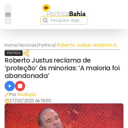
Roberto Justus reclama de
Home
/
Notícias
/
Política
/
‘proteção’ às minorias: ‘A
POLÍTICA
maioria foi abandonada’
Roberto Justus reclama de
‘proteção’ às minorias: ‘A maioria foi
abandonada’
Por
Redação
27/02/2023 às 19:00