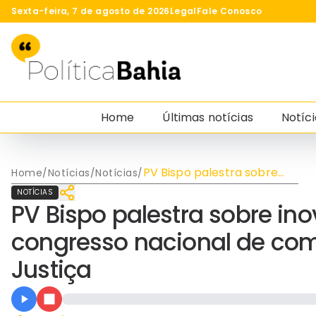
Sexta-feira, 7 de agosto de 2026
Legal
Fale Conosco
Home
Últimas notícias
Notíci
PV Bispo palestra sobre
Home
/
Notícias
/
Notícias
/
inovação nas redes em
NOTÍCIAS
congresso nacional de
PV Bispo palestra sobre i
comunicação do Sistema
de Justiça
congresso nacional de co
Justiça