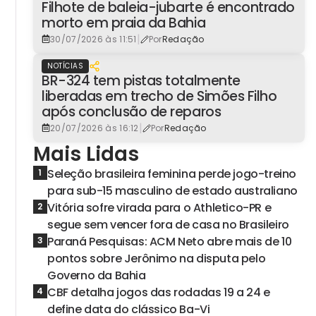
Filhote de baleia-jubarte é encontrado
morto em praia da Bahia
|
30/07/2026 às 11:51
Por
Redação
NOTÍCIAS
BR-324 tem pistas totalmente
liberadas em trecho de Simões Filho
após conclusão de reparos
|
20/07/2026 às 16:12
Por
Redação
Mais Lidas
Seleção brasileira feminina perde jogo-treino
1
para sub-15 masculino de estado australiano
Vitória sofre virada para o Athletico-PR e
2
segue sem vencer fora de casa no Brasileiro
Paraná Pesquisas: ACM Neto abre mais de 10
3
pontos sobre Jerônimo na disputa pelo
Governo da Bahia
CBF detalha jogos das rodadas 19 a 24 e
4
define data do clássico Ba-Vi