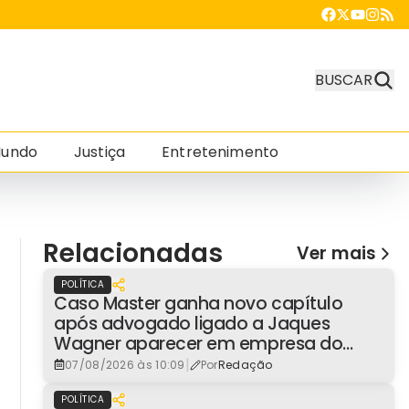
BUSCAR
undo
Justiça
Entretenimento
Relacionadas
Ver mais
POLÍTICA
Caso Master ganha novo capítulo
após advogado ligado a Jaques
Wagner aparecer em empresa do
consignado
|
07/08/2026 às 10:09
Por
Redação
POLÍTICA