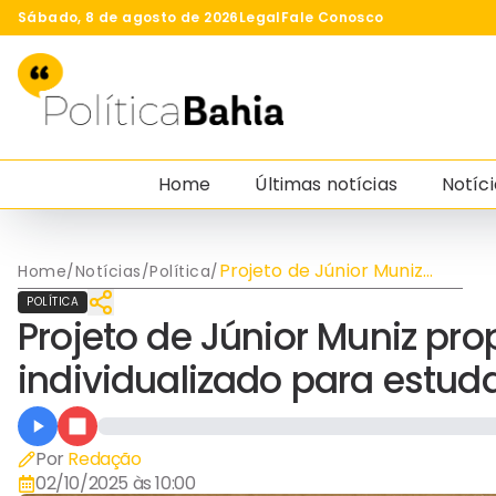
Sábado, 8 de agosto de 2026
Legal
Fale Conosco
Home
Últimas notícias
Notíci
Projeto de Júnior Muniz
Home
/
Notícias
/
Política
/
propõe protocolo
POLÍTICA
individualizado para
Projeto de Júnior Muniz pro
estudantes com autismo
na Bahia
individualizado para estu
Por
Redação
02/10/2025 às 10:00