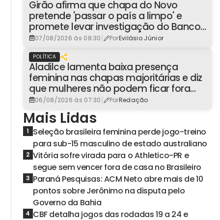
Girão afirma que chapa do Novo
pretende 'passar o país a limpo' e
promete levar investigação do Banco
Master à Presidência
|
07/08/2026 às 08:30
Por
Evilásio Júnior
POLÍTICA
Aladilce lamenta baixa presença
feminina nas chapas majoritárias e diz
que mulheres não podem ficar fora
dos espaços de poder
|
06/08/2026 às 07:30
Por
Redação
Mais Lidas
Seleção brasileira feminina perde jogo-treino
1
para sub-15 masculino de estado australiano
Vitória sofre virada para o Athletico-PR e
2
segue sem vencer fora de casa no Brasileiro
Paraná Pesquisas: ACM Neto abre mais de 10
3
pontos sobre Jerônimo na disputa pelo
Governo da Bahia
CBF detalha jogos das rodadas 19 a 24 e
4