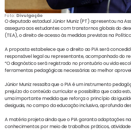
Foto:
Divulgação
O deputado estadual Júnior Muniz (PT) apresentou na Asse
assegura aos estudantes com transtornos globais do dese
(TEA), o direito de acesso às medidas previstas na Política
A proposta estabelece que o direito ao PIA será concedi
responsável legal ou representante, acompanhado do respe
“O diagnóstico será registrado no prontuário ou vida esco
ferramentas pedagógicas necessárias ao melhor aprovei
Júnior Muniz ressalta que o PIA é um instrumento pedagó
prejuízo do conteúdo curricular e possibilita que cada es
uma importante medida que reforça o princípio da iguald
desiguais, no campo da educação inclusiva, aprofunda des
A matéria projeta ainda que o PIA garanta adaptações na
conhecimentos por meio de trabalhos práticos, atividades