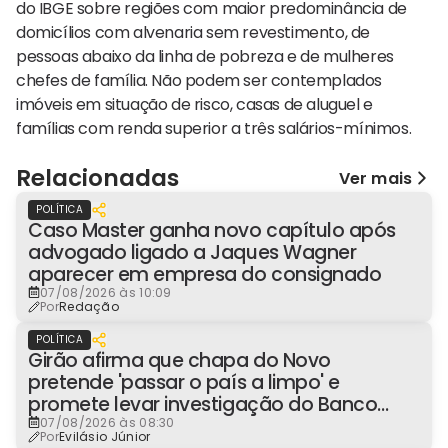
do IBGE sobre regiões com maior predominância de
domicílios com alvenaria sem revestimento, de
pessoas abaixo da linha de pobreza e de mulheres
chefes de família. Não podem ser contemplados
imóveis em situação de risco, casas de aluguel e
famílias com renda superior a três salários-mínimos.
Relacionadas
Ver mais
POLÍTICA
Caso Master ganha novo capítulo após
advogado ligado a Jaques Wagner
aparecer em empresa do consignado
07/08/2026 às 10:09
Por
Redação
POLÍTICA
Girão afirma que chapa do Novo
pretende 'passar o país a limpo' e
promete levar investigação do Banco
Master à Presidência
07/08/2026 às 08:30
Por
Evilásio Júnior