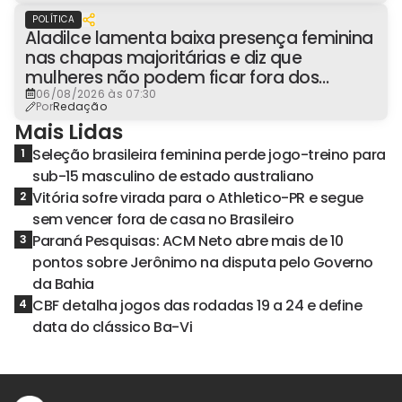
POLÍTICA
Aladilce lamenta baixa presença feminina
nas chapas majoritárias e diz que
mulheres não podem ficar fora dos
espaços de poder
06/08/2026 às 07:30
Por
Redação
Mais Lidas
Seleção brasileira feminina perde jogo-treino para
1
sub-15 masculino de estado australiano
Vitória sofre virada para o Athletico-PR e segue
2
sem vencer fora de casa no Brasileiro
Paraná Pesquisas: ACM Neto abre mais de 10
3
pontos sobre Jerônimo na disputa pelo Governo
da Bahia
CBF detalha jogos das rodadas 19 a 24 e define
4
data do clássico Ba-Vi