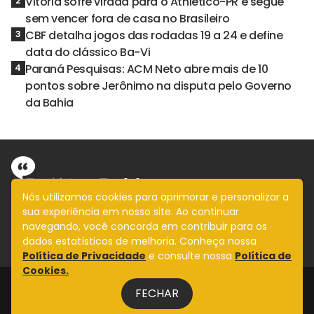
Vitória sofre virada para o Athletico-PR e segue
2
sem vencer fora de casa no Brasileiro
CBF detalha jogos das rodadas 19 a 24 e define
3
data do clássico Ba-Vi
Paraná Pesquisas: ACM Neto abre mais de 10
4
pontos sobre Jerônimo na disputa pelo Governo
da Bahia
Nós utilizamos cookies para aprimorar e personalizar a
sua experiência em nosso site. Ao continuar
Informação com imparcialidade
navegando, você concorda em contribuir para os
SIGA
dados estatísticos de melhoria. Conheça nossa
Política de Privacidade
e consulte nossa
Política de
Cookies.
Legal
FECHAR
Fale Conosco
Design by
NVGO