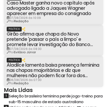
Caso Master ganha novo capítulo após
advogado ligado a Jaques Wagner
aparecer em empresa do consignado
07/08/2026 às 10:09
Por
Redação
POLÍTICA
Girão afirma que chapa do Novo
pretende 'passar o país a limpo' e
promete levar investigação do Banco
Master à Presidência
07/08/2026 às 08:30
Por
Evilásio Júnior
POLÍTICA
Aladilce lamenta baixa presença feminina
nas chapas majoritárias e diz que
mulheres não podem ficar fora dos
espaços de poder
06/08/2026 às 07:30
Por
Redação
Mais Lidas
Seleção brasileira feminina perde jogo-treino para
1
sub-15 masculino de estado australiano