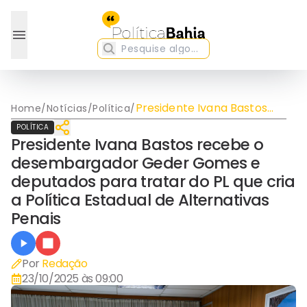
Presidente Ivana Bastos
Home
/
Notícias
/
Política
/
recebe o desembargador
POLÍTICA
Geder Gomes e deputados
Presidente Ivana Bastos recebe o
para tratar do PL que cria
desembargador Geder Gomes e
a Política Estadual de
Alternativas Penais
deputados para tratar do PL que cria
a Política Estadual de Alternativas
Penais
Por
Redação
23/10/2025 às 09:00