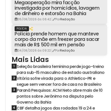
Megaoperação mira facção
investigada por homicídios, lavagem
de dinheiro e extorsão na Bahia
|
05/08/2026 às 06:42
Por
Redação
POLÍCIA
Polícia prende homem que manteve
corpo da mãe em freezer para sacar
mais de R$ 500 mil em pensão
|
04/08/2026 às 09:22
Por
Redação
Mais Lidas
Seleção brasileira feminina perde jogo-treino
1
para sub-15 masculino de estado australiano
Vitória sofre virada para o Athletico-PR e
2
segue sem vencer fora de casa no Brasileiro
Paraná Pesquisas: ACM Neto abre mais de 10
3
pontos sobre Jerônimo na disputa pelo
Governo da Bahia
CBF detalha jogos das rodadas 19 a 24 e
4