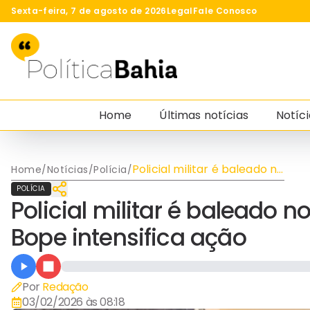
Sexta-feira, 7 de agosto de 2026
Legal
Fale Conosco
Home
Últimas notícias
Notíci
Policial militar é baleado no
Home
/
Notícias
/
Polícia
/
Nordeste de Amaralina e
POLÍCIA
Bope intensifica ação
Policial militar é baleado 
Bope intensifica ação
Por
Redação
03/02/2026 às 08:18