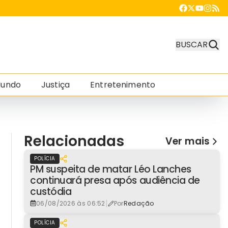
BUSCAR
undo
Justiça
Entretenimento
Relacionadas
Ver mais
POLÍCIA
PM suspeita de matar Léo Lanches
continuará presa após audiência de
custódia
|
06/08/2026 às 06:52
Por
Redação
POLÍCIA