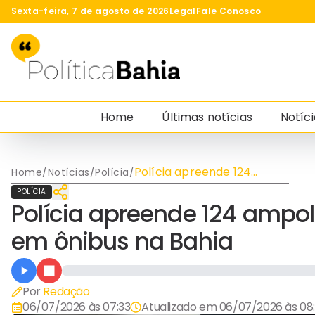
Sexta-feira, 7 de agosto de 2026
Legal
Fale Conosco
Home
Últimas notícias
Notíci
Polícia apreende 124
Home
/
Notícias
/
Polícia
/
ampolas de “Mounjaro
POLÍCIA
paraguaio” em ônibus na
Polícia apreende 124 ampo
Bahia
em ônibus na Bahia
Por
Redação
06/07/2026 às 07:33
Atualizado em
06/07/2026 às 08: