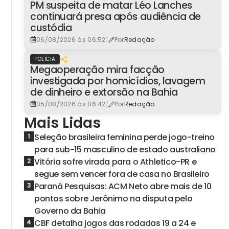
PM suspeita de matar Léo Lanches
continuará presa após audiência de
custódia
|
06/08/2026 às 06:52
Por
Redação
POLÍCIA
Megaoperação mira facção
investigada por homicídios, lavagem
de dinheiro e extorsão na Bahia
|
05/08/2026 às 06:42
Por
Redação
Mais Lidas
Seleção brasileira feminina perde jogo-treino
1
para sub-15 masculino de estado australiano
Vitória sofre virada para o Athletico-PR e
2
segue sem vencer fora de casa no Brasileiro
Paraná Pesquisas: ACM Neto abre mais de 10
3
pontos sobre Jerônimo na disputa pelo
Governo da Bahia
CBF detalha jogos das rodadas 19 a 24 e
4