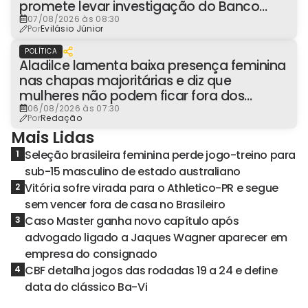
promete levar investigação do Banco
Master à Presidência
07/08/2026 às 08:30
Por
Evilásio Júnior
POLÍTICA
Aladilce lamenta baixa presença feminina
nas chapas majoritárias e diz que
mulheres não podem ficar fora dos
espaços de poder
06/08/2026 às 07:30
Por
Redação
Mais Lidas
Seleção brasileira feminina perde jogo-treino para
1
sub-15 masculino de estado australiano
Vitória sofre virada para o Athletico-PR e segue
2
sem vencer fora de casa no Brasileiro
Caso Master ganha novo capítulo após
3
advogado ligado a Jaques Wagner aparecer em
empresa do consignado
CBF detalha jogos das rodadas 19 a 24 e define
4
data do clássico Ba-Vi