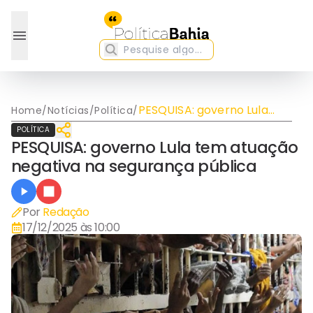
PESQUISA: governo Lula
Home
/
Notícias
/
Política
/
tem atuação negativa na
POLÍTICA
segurança pública
PESQUISA: governo Lula tem atuação
negativa na segurança pública
Por
Redação
17/12/2025 às 10:00