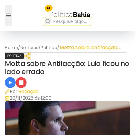
Motta sobre Antifacção:
Home
/
Notícias
/
Política
/
Lula ficou no lado errado
POLÍTICA
Motta sobre Antifacção: Lula ficou no
lado errado
Por
Redação
20/11/2025 às 12:00