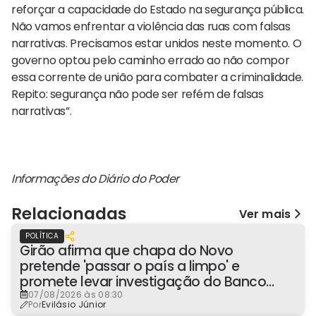
reforçar a capacidade do Estado na segurança pública.
Não vamos enfrentar a violência das ruas com falsas
narrativas. Precisamos estar unidos neste momento. O
governo optou pelo caminho errado ao não compor
essa corrente de união para combater a criminalidade.
Repito: segurança não pode ser refém de falsas
narrativas”.
Informações do Diário do Poder
Relacionadas
Ver mais
POLÍTICA
Girão afirma que chapa do Novo
pretende 'passar o país a limpo' e
promete levar investigação do Banco
Master à Presidência
07/08/2026 às 08:30
Por
Evilásio Júnior