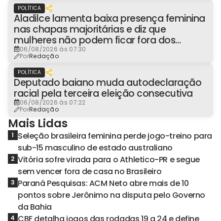
POLÍTICA
Aladilce lamenta baixa presença feminina
nas chapas majoritárias e diz que
mulheres não podem ficar fora dos
espaços de poder
06/08/2026 às 07:30
Por
Redação
POLÍTICA
Deputado baiano muda autodeclaração
racial pela terceira eleição consecutiva
06/08/2026 às 07:22
Por
Redação
Mais Lidas
Seleção brasileira feminina perde jogo-treino para
1
sub-15 masculino de estado australiano
Vitória sofre virada para o Athletico-PR e segue
2
sem vencer fora de casa no Brasileiro
Paraná Pesquisas: ACM Neto abre mais de 10
3
pontos sobre Jerônimo na disputa pelo Governo
da Bahia
CBF detalha jogos das rodadas 19 a 24 e define
4