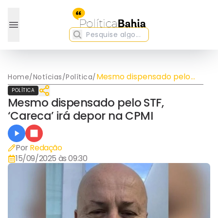
Mesmo dispensado pelo
Home
/
Notícias
/
Política
/
STF, ‘Careca’ irá depor na
POLÍTICA
CPMI
Mesmo dispensado pelo STF,
‘Careca’ irá depor na CPMI
Por
Redação
15/09/2025 às 09:30