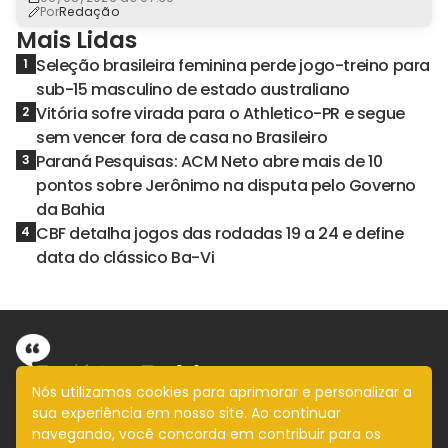
espaços de poder
Por
Redação
Mais Lidas
Seleção brasileira feminina perde jogo-treino para
1
sub-15 masculino de estado australiano
Vitória sofre virada para o Athletico-PR e segue
2
sem vencer fora de casa no Brasileiro
Paraná Pesquisas: ACM Neto abre mais de 10
3
pontos sobre Jerônimo na disputa pelo Governo
da Bahia
CBF detalha jogos das rodadas 19 a 24 e define
4
data do clássico Ba-Vi
Nós utilizamos cookies para aprimorar e personalizar a
sua experiência em nosso site. Ao continuar
Informação com imparcialidade
navegando, você concorda em contribuir para os
SIGA