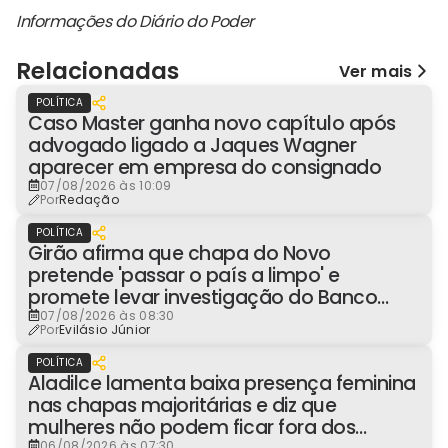
Informações do Diário do Poder
Relacionadas
Ver mais
POLÍTICA
Caso Master ganha novo capítulo após
advogado ligado a Jaques Wagner
aparecer em empresa do consignado
07/08/2026 às 10:09
Por
Redação
POLÍTICA
Girão afirma que chapa do Novo
pretende 'passar o país a limpo' e
promete levar investigação do Banco
Master à Presidência
07/08/2026 às 08:30
Por
Evilásio Júnior
POLÍTICA
Aladilce lamenta baixa presença feminina
nas chapas majoritárias e diz que
mulheres não podem ficar fora dos
06/08/2026 às 07:30