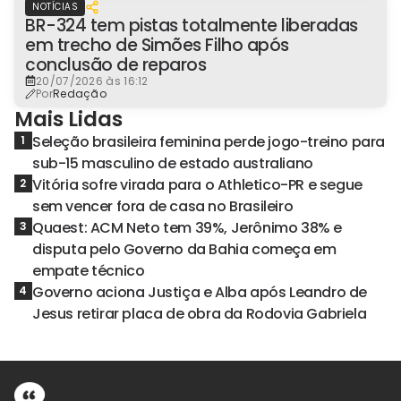
NOTÍCIAS
BR-324 tem pistas totalmente liberadas
em trecho de Simões Filho após
conclusão de reparos
20/07/2026 às 16:12
Por
Redação
Mais Lidas
Seleção brasileira feminina perde jogo-treino para
1
sub-15 masculino de estado australiano
Vitória sofre virada para o Athletico-PR e segue
2
sem vencer fora de casa no Brasileiro
Quaest: ACM Neto tem 39%, Jerônimo 38% e
3
disputa pelo Governo da Bahia começa em
empate técnico
Governo aciona Justiça e Alba após Leandro de
4
Jesus retirar placa de obra da Rodovia Gabriela