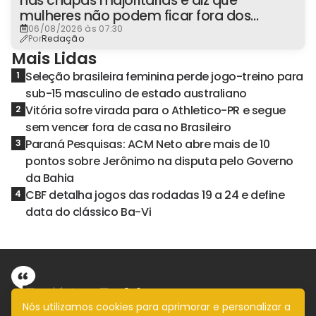
nas chapas majoritárias e diz que
mulheres não podem ficar fora dos
espaços de poder
06/08/2026 às 07:30
Por
Redação
Mais Lidas
Seleção brasileira feminina perde jogo-treino para
1
sub-15 masculino de estado australiano
Vitória sofre virada para o Athletico-PR e segue
2
sem vencer fora de casa no Brasileiro
Paraná Pesquisas: ACM Neto abre mais de 10
3
pontos sobre Jerônimo na disputa pelo Governo
da Bahia
CBF detalha jogos das rodadas 19 a 24 e define
4
data do clássico Ba-Vi
Nós utilizamos cookies para aprimorar e personalizar a