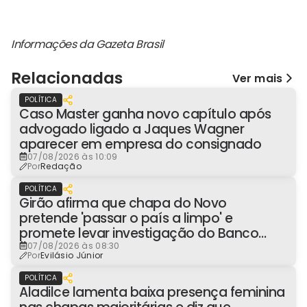
Informações da Gazeta Brasil
Relacionadas
Ver mais
POLÍTICA
Caso Master ganha novo capítulo após
advogado ligado a Jaques Wagner
aparecer em empresa do consignado
07/08/2026 às 10:09
Por
Redação
POLÍTICA
Girão afirma que chapa do Novo
pretende 'passar o país a limpo' e
promete levar investigação do Banco
Master à Presidência
07/08/2026 às 08:30
Por
Evilásio Júnior
POLÍTICA
Aladilce lamenta baixa presença feminina