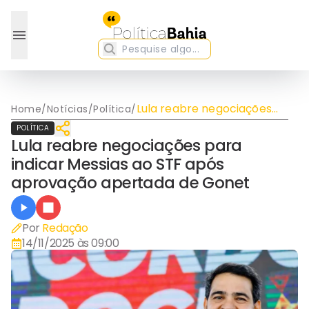
Lula reabre negociações
Home
/
Notícias
/
Política
/
para indicar Messias ao
POLÍTICA
STF após aprovação
Lula reabre negociações para
apertada de Gonet
indicar Messias ao STF após
aprovação apertada de Gonet
Por
Redação
14/11/2025 às 09:00